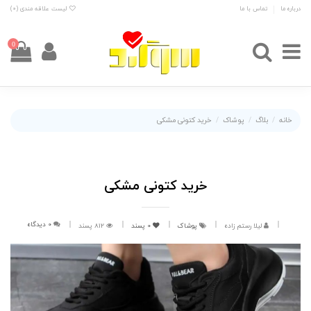
درباره ما
تماس با ما
لیست علاقه مندی (
0
)
0
خانه
بلاگ
پوشاک
خرید کتونی مشکی
خرید کتونی مشکی
0 دیدگاه
لیلا رستم زاده
پوشاک
0
پسند
812 پسند