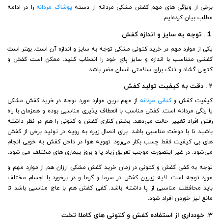
برخی از ویژگی های مهم کفش مشکی مردانه از دسته
پوشاک مردانه
را در ادامه
مطلب بیان کرده‌ایم.
１. توجه به سایز و اندازه کفش
یکی از موارد مهم در خرید کتونی مشکی توجه به سایز و اندازه آن است. بهتر است
کفشی متناسب با اندازه و سایز پای خود را انتخاب کنید. ممکن است کفش و
کتونی گشاد و تنگ برای سلامتی انسان مضر باشد.
۲ . دقت به کیفیت تولید کفش
کیفیت کفش و
کتانی مردانه
از مهم ترین موارد مورد توجه در خرید کفش مشکی
یا رنگی مردانه است. کفش مناسب با انعطاف پذیری مناسبی بوده و همزمان با راه
رفتن افراد تغییر حالت می‌دهد. بخش کناری کفش و کتونی را هم در نظر داشته
باشید تا با دوخت مناسبی باشد. برای اتصال زیره به رویه در تولید برخی از کفش
های بی کیفیت فقط چسب بکار می‌رود. تهویه هوا در داخل کفش به خوبی انجام
می‌شود. در غیر اینصورت موجب تعریق زیاد پا و بروز بیماری های مختلف می شود.
توجه به کفی کفش و کتونی در زمان خرید کفش مشکی ارزان هم از موارد مهم و
مورد توجه است. لایه زیرین کفش در سرما و گرما و در برخورد با اجسام مختلف
باید محافظت مناسبی از پا داشته باشد. کفی کفش هم با عاج مناسبی باشد تا
مانع لیز خوردن افراد شود.
۳. خودداری از استفاده کفش و کتونی های کاملا تخت