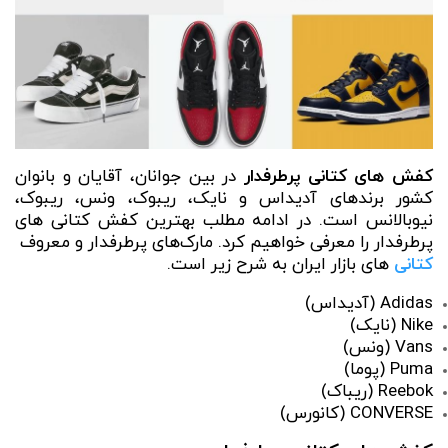
کفش های کتانی پرطرفدار
در بین جوانان، آقایان و بانوان
کشور برندهای آدیداس و نایک، ریبوک، ونس، ریبوک،
نیوبالانس است. در ادامه مطلب بهترین کفش کتانی های
پرطرفدار را معرفی خواهیم کرد. مارک‌های پرطرفدار و معروف
کتانی
های بازار ایران به شرح زیر است.
Adidas (آدیداس)
Nike (نایک)
Vans (ونس)
Puma (پوما)
Reebok (ریباک)
CONVERSE (کانورس)