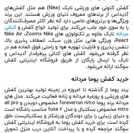
کفش‌ کتونی های ورزشی نایک (Nike) هم مثل کفش‌های
آدیداس از برندهای معروف دنیای ورزش هستند. این برند
ویژگی‌ها و برتری‌های خاصی دارد که نظر اکثر مصرف‌کنندگان
را به سوی خود جلب می‌کند. برای تولید انواع کفش و
کتانی
مردانه
نایک علاوه بر تکنولوژی های Nike Air ،Zoomx Nike
React، ویژگی هایی مثل وزن سبک، انعطاف پذیری بالا،
تنفس پذیری و قابلیت تهویه هوا و راحتی فوق العاده هم در
نظر گرفته می‌شود. کفش های کتانی پرطرفدار آدیداس و
نایک با ارسال رایگان از طریق فروشگاه اینترنتی کفش
سوگند ارائه می‌شود.
خرید کفش پوما مردانه
برند پوما از گذشته تا امروزه در زمینه تولید بهترین کفش
های ورزشی و روزمره مردانه و زنانه فعالیت می‌کند. مدل های
مردانه برند پوما foreverrun nitro مخصوص دویدن و all pro
nitro مخصوص بسکتبال و مدل fuse 2 مناسب باشگاه است
و دنیای زیبایی را برای دوندگان ورزشکار و بسکتبالیست خلق
کرده است.
برای خرید کفش پوما به فروشگاه اینترنتی کفش
سوگند مراجعه کرده و با پرداخت آنلاین درب منزل تحویل