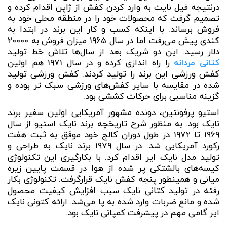
درنتیجه فیل نایت به وارد کردن کفش از ژاپن اقدام کرده و
تصمیم گرفت که محصولات خود را در منطقه محلی خود به
فروش برساند.
با اینکه کسب‌ و کار این برند در ابتدا به
کندی پیش می‌رفت اما در سال 1965 میزان فروش به 20000
دلار رسید. این دو شریک بعد از سال‌ها تلاش خط تولید
کتانی مردانه
را راه‌ اندازی کرده و در سال 1971 هم اولین
کفش ورزشی این برند را تولید کردند. کفش ورزشی تولید
شده در مقایسه با سایر کفش‌های ورزشی سبک‌ تر بوده و
گزینه مناسبی برای حرکات کششی بود.
استیو پرفونتین، دونده‌ مشهور آمریکایی اولین سفیر برند
نایک بود. به منظور شرح تاریخچه برند نایک استیو از سال
1969 تا 1972 در طول دوران کالج خود موفق به ثبت هفت
رکورد آمریکایی شد. در سال 1979 برند نایک به طراحی و
تولید مدل نایک ایر اقدام کرد. با بکارگیری این تکنولوژی
کیسه‌های بالشتکی پر شده از هوا در قسمت پایین زیره
میانی و همینطور پنجه کفش نایک قرارگرفت. تکنولوژی بکار
رفته در تولید کتانی نایک سبب افزایش کیفیت محصول
شده و مانع ضربات وارد شده به پا می‌شد. ارائه کتونی نایک
ایر گامی مهم در پیشرفت کمپانی نایک بود.