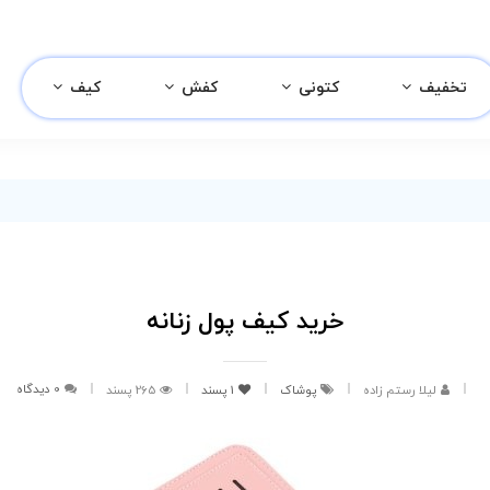
تخفیف
کتونی
کفش
کیف
خرید کیف پول زنانه
0 دیدگاه
لیلا رستم زاده
پوشاک
1
پسند
265 پسند