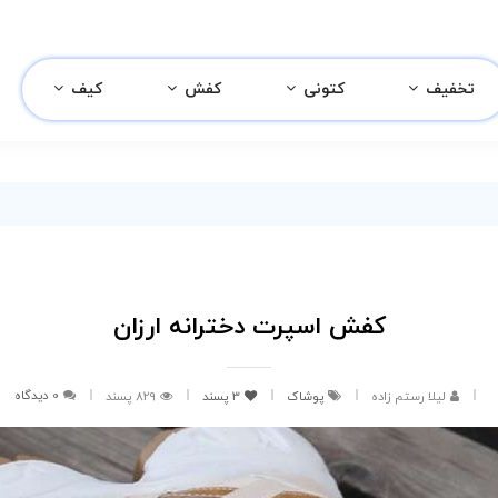
تخفیف
کتونی
کفش
کیف
کفش اسپرت دخترانه ارزان
0 دیدگاه
لیلا رستم زاده
پوشاک
3
پسند
829 پسند